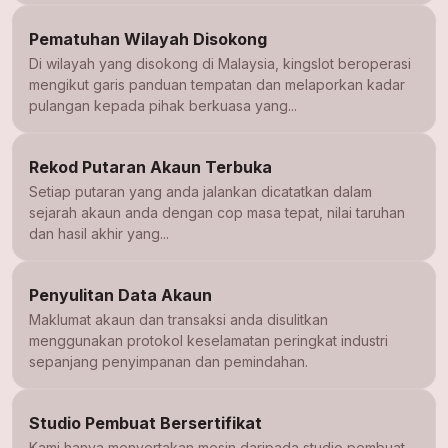
Pematuhan Wilayah Disokong
Di wilayah yang disokong di Malaysia, kingslot beroperasi
mengikut garis panduan tempatan dan melaporkan kadar
pulangan kepada pihak berkuasa yang...
Rekod Putaran Akaun Terbuka
Setiap putaran yang anda jalankan dicatatkan dalam
sejarah akaun anda dengan cop masa tepat, nilai taruhan
dan hasil akhir yang...
Penyulitan Data Akaun
Maklumat akaun dan transaksi anda disulitkan
menggunakan protokol keselamatan peringkat industri
sepanjang penyimpanan dan pemindahan.
Studio Pembuat Bersertifikat
Kami hanya menyertakan mesin daripada studio pembuat