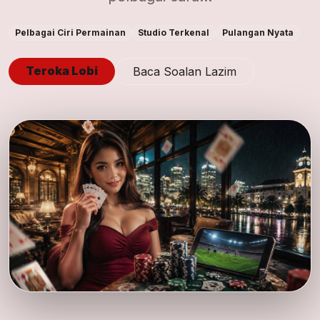
Pelbagai Ciri Permainan
Studio Terkenal
Pulangan Nyata
Teroka Lobi
Baca Soalan Lazim