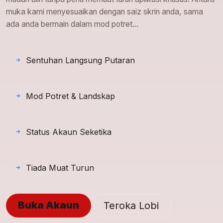
muka kami menyesuaikan dengan saiz skrin anda, sama
ada anda bermain dalam mod potret...
Sentuhan Langsung Putaran
Mod Potret & Landskap
Status Akaun Seketika
Tiada Muat Turun
Buka Akaun
Teroka Lobi