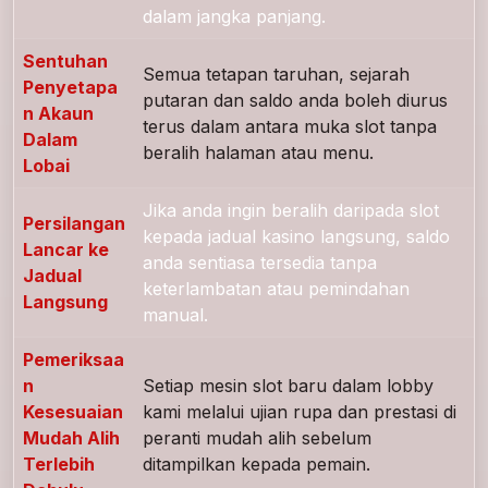
dalam jangka panjang.
Sentuhan
Semua tetapan taruhan, sejarah
Penyetapa
putaran dan saldo anda boleh diurus
n Akaun
terus dalam antara muka slot tanpa
Dalam
beralih halaman atau menu.
Lobai
Jika anda ingin beralih daripada slot
Persilangan
kepada jadual kasino langsung, saldo
Lancar ke
anda sentiasa tersedia tanpa
Jadual
keterlambatan atau pemindahan
Langsung
manual.
Pemeriksaa
n
Setiap mesin slot baru dalam lobby
Kesesuaian
kami melalui ujian rupa dan prestasi di
Mudah Alih
peranti mudah alih sebelum
Terlebih
ditampilkan kepada pemain.