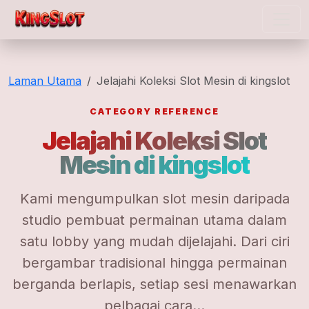
kingslot
Laman Utama
Jelajahi Koleksi Slot Mesin di kingslot
CATEGORY REFERENCE
Jelajahi Koleksi Slot
Mesin di kingslot
Kami mengumpulkan slot mesin daripada
studio pembuat permainan utama dalam
satu lobby yang mudah dijelajahi. Dari ciri
bergambar tradisional hingga permainan
berganda berlapis, setiap sesi menawarkan
pelbagai cara...