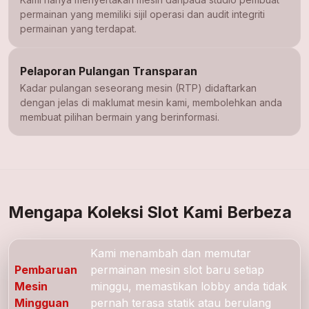
permainan yang memiliki sijil operasi dan audit integriti
permainan yang terdapat.
Pelaporan Pulangan Transparan
Kadar pulangan seseorang mesin (RTP) didaftarkan
dengan jelas di maklumat mesin kami, membolehkan anda
membuat pilihan bermain yang berinformasi.
Mengapa Koleksi Slot Kami Berbeza
Kami menambah dan memutar
Pembaruan
permainan mesin slot baru setiap
Mesin
minggu, memastikan lobby anda tidak
Mingguan
pernah terasa statik atau berulang