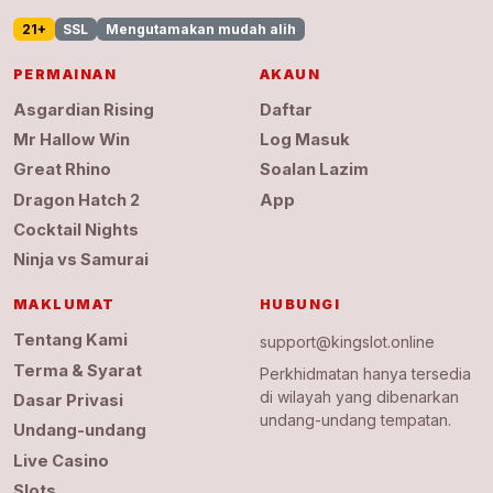
21+
SSL
Mengutamakan mudah alih
PERMAINAN
AKAUN
Asgardian Rising
Daftar
Mr Hallow Win
Log Masuk
Great Rhino
Soalan Lazim
Dragon Hatch 2
App
Cocktail Nights
Ninja vs Samurai
MAKLUMAT
HUBUNGI
Tentang Kami
support@kingslot.online
Terma & Syarat
Perkhidmatan hanya tersedia
di wilayah yang dibenarkan
Dasar Privasi
undang-undang tempatan.
Undang-undang
Live Casino
Slots