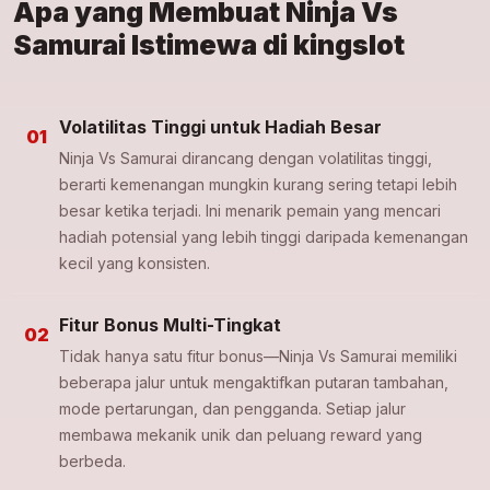
Apa yang Membuat Ninja Vs
Samurai Istimewa di kingslot
Volatilitas Tinggi untuk Hadiah Besar
01
Ninja Vs Samurai dirancang dengan volatilitas tinggi,
berarti kemenangan mungkin kurang sering tetapi lebih
besar ketika terjadi. Ini menarik pemain yang mencari
hadiah potensial yang lebih tinggi daripada kemenangan
kecil yang konsisten.
Fitur Bonus Multi-Tingkat
02
Tidak hanya satu fitur bonus—Ninja Vs Samurai memiliki
beberapa jalur untuk mengaktifkan putaran tambahan,
mode pertarungan, dan pengganda. Setiap jalur
membawa mekanik unik dan peluang reward yang
berbeda.