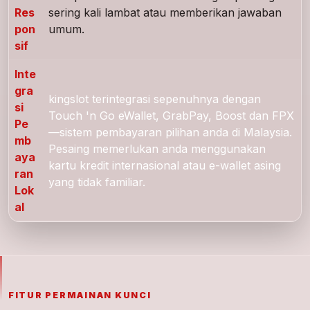
Res
sering kali lambat atau memberikan jawaban
pon
umum.
sif
Inte
gra
kingslot terintegrasi sepenuhnya dengan
si
Touch 'n Go eWallet, GrabPay, Boost dan FPX
Pe
—sistem pembayaran pilihan anda di Malaysia.
mb
Pesaing memerlukan anda menggunakan
aya
kartu kredit internasional atau e-wallet asing
ran
yang tidak familiar.
Lok
al
FITUR PERMAINAN KUNCI