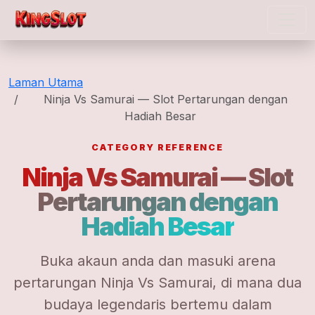
kingslot
Laman Utama
Ninja Vs Samurai — Slot Pertarungan dengan
Hadiah Besar
CATEGORY REFERENCE
Ninja Vs Samurai — Slot
Pertarungan dengan
Hadiah Besar
Buka akaun anda dan masuki arena
pertarungan Ninja Vs Samurai, di mana dua
budaya legendaris bertemu dalam