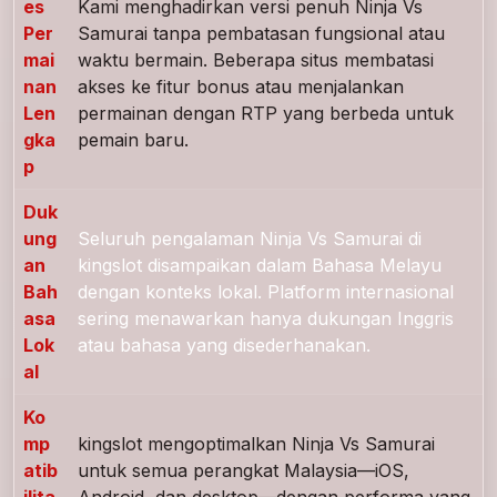
es
Kami menghadirkan versi penuh Ninja Vs
Per
Samurai tanpa pembatasan fungsional atau
mai
waktu bermain. Beberapa situs membatasi
nan
akses ke fitur bonus atau menjalankan
Len
permainan dengan RTP yang berbeda untuk
gka
pemain baru.
p
Duk
ung
Seluruh pengalaman Ninja Vs Samurai di
an
kingslot disampaikan dalam Bahasa Melayu
Bah
dengan konteks lokal. Platform internasional
asa
sering menawarkan hanya dukungan Inggris
Lok
atau bahasa yang disederhanakan.
al
Ko
mp
kingslot mengoptimalkan Ninja Vs Samurai
atib
untuk semua perangkat Malaysia—iOS,