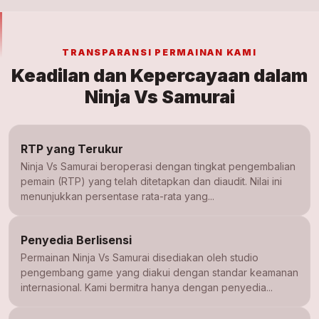
TRANSPARANSI PERMAINAN KAMI
Keadilan dan Kepercayaan dalam
Ninja Vs Samurai
RTP yang Terukur
Ninja Vs Samurai beroperasi dengan tingkat pengembalian
pemain (RTP) yang telah ditetapkan dan diaudit. Nilai ini
menunjukkan persentase rata-rata yang...
Penyedia Berlisensi
Permainan Ninja Vs Samurai disediakan oleh studio
pengembang game yang diakui dengan standar keamanan
internasional. Kami bermitra hanya dengan penyedia...