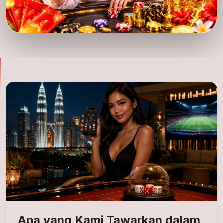
Apa yang Kami Tawarkan dalam