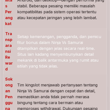
ilita
Android, dan desktop—dengan performa yang
s
stabil. Beberapa pesaing memiliki masalah
Per
kompatibilitas pada sistem operasi tertentu
ang
atau kecepatan jaringan yang lebih lambat.
kat
Tra
Setiap kemenangan, pengganda, dan pemicu
nsp
fitur bonus dalam Ninja Vs Samurai
ara
ditampilkan dengan jelas secara real-time.
nsi
Situs lain kadang menyembunyikan detail
Re
mekanik di balik antarmuka yang rumit atau
war
istilah yang tidak jelas.
d
Sok
ong
Tim kingslot menjawab pertanyaan tentang
an
Ninja Vs Samurai dengan cepat dan detail,
Pen
memastikan anda tidak pernah merasa
ggu
bingung tentang cara bermain atau
na
memproses withdrawal. Dukungan pesaing