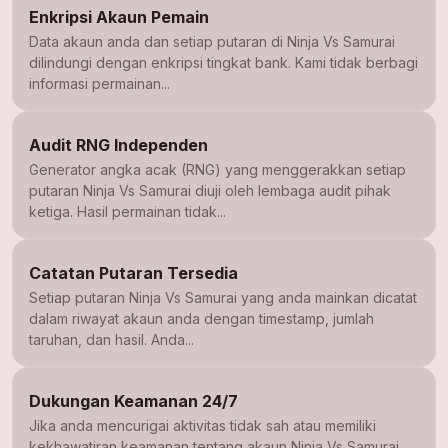
Enkripsi Akaun Pemain
Data akaun anda dan setiap putaran di Ninja Vs Samurai
dilindungi dengan enkripsi tingkat bank. Kami tidak berbagi
informasi permainan...
Audit RNG Independen
Generator angka acak (RNG) yang menggerakkan setiap
putaran Ninja Vs Samurai diuji oleh lembaga audit pihak
ketiga. Hasil permainan tidak...
Catatan Putaran Tersedia
Setiap putaran Ninja Vs Samurai yang anda mainkan dicatat
dalam riwayat akaun anda dengan timestamp, jumlah
taruhan, dan hasil. Anda...
Dukungan Keamanan 24/7
Jika anda mencurigai aktivitas tidak sah atau memiliki
kekhawatiran keamanan tentang akaun Ninja Vs Samurai