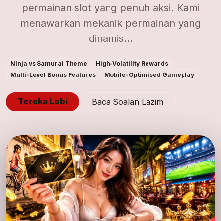
permainan slot yang penuh aksi. Kami
menawarkan mekanik permainan yang
dinamis...
Ninja vs Samurai Theme
High-Volatility Rewards
Multi-Level Bonus Features
Mobile-Optimised Gameplay
Teroka Lobi
Baca Soalan Lazim