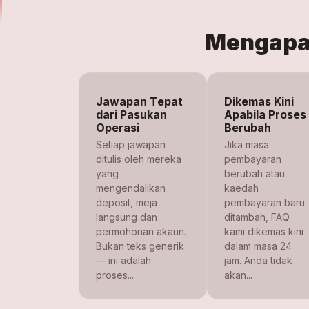
Mengapa 
Jawapan Tepat
Dikemas Kini
dari Pasukan
Apabila Proses
Operasi
Berubah
Setiap jawapan
Jika masa
ditulis oleh mereka
pembayaran
yang
berubah atau
mengendalikan
kaedah
deposit, meja
pembayaran baru
langsung dan
ditambah, FAQ
permohonan akaun.
kami dikemas kini
Bukan teks generik
dalam masa 24
— ini adalah
jam. Anda tidak
proses...
akan...