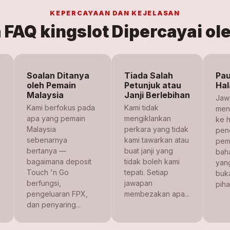
KEPERCAYAAN DAN KEJELASAN
FAQ kingslot Dipercayai ol
Soalan Ditanya
Tiada Salah
Pau
oleh Pemain
Petunjuk atau
Hal
Malaysia
Janji Berlebihan
Jaw
Kami berfokus pada
Kami tidak
men
apa yang pemain
mengiklankan
ke 
Malaysia
perkara yang tidak
pen
sebenarnya
kami tawarkan atau
pem
bertanya —
buat janji yang
bah
bagaimana deposit
tidak boleh kami
yan
Touch 'n Go
tepati. Setiap
buk
berfungsi,
jawapan
piha
pengeluaran FPX,
membezakan apa...
dan penyaring...