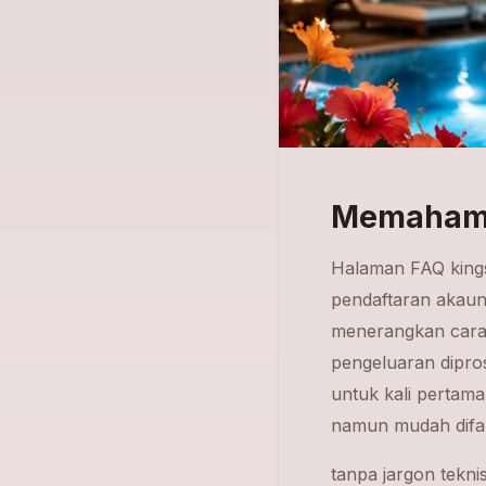
Memahami 
Halaman FAQ kings
pendaftaran akaun
menerangkan cara 
pengeluaran dipro
untuk kali pertama
namun mudah difa
tanpa jargon teknis