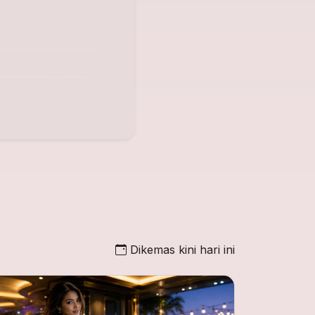
Dikemas kini hari ini