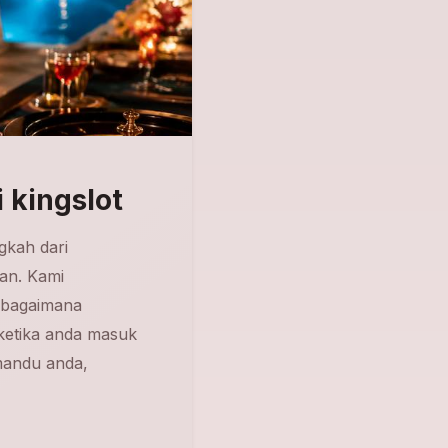
 kingslot
gkah dari
an. Kami
 bagaimana
ketika anda masuk
emandu anda,