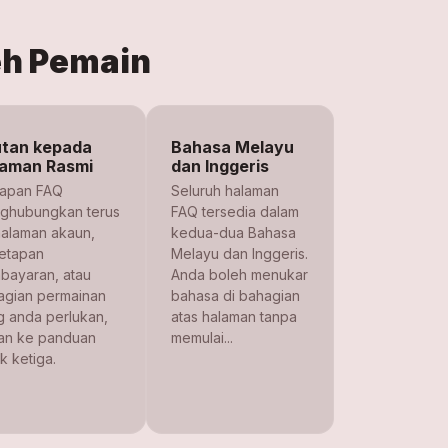
eh Pemain
tan kepada
Bahasa Melayu
aman Rasmi
dan Inggeris
apan FAQ
Seluruh halaman
ghubungkan terus
FAQ tersedia dalam
halaman akaun,
kedua-dua Bahasa
etapan
Melayu dan Inggeris.
bayaran, atau
Anda boleh menukar
agian permainan
bahasa di bahagian
g anda perlukan,
atas halaman tanpa
an ke panduan
memulai...
k ketiga.