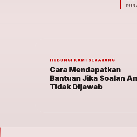
PUR
HUBUNGI KAMI SEKARANG
Cara Mendapatkan
Bantuan Jika Soalan A
Tidak Dijawab