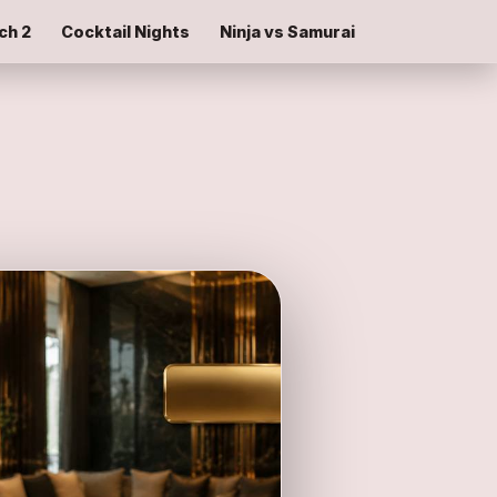
ch 2
Cocktail Nights
Ninja vs Samurai