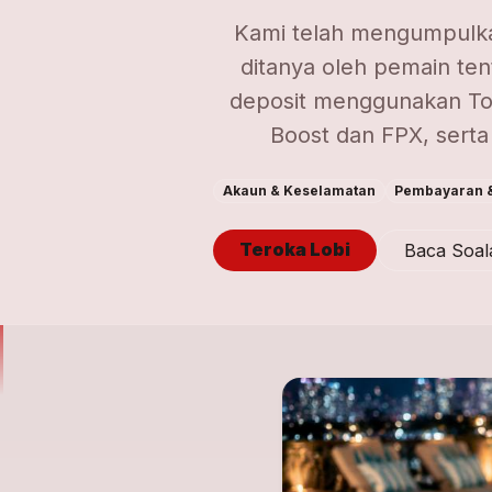
Kami telah mengumpulkan
ditanya oleh pemain te
deposit menggunakan Tou
Boost dan FPX, serta
Akaun & Keselamatan
Pembayaran 
Teroka Lobi
Baca Soal