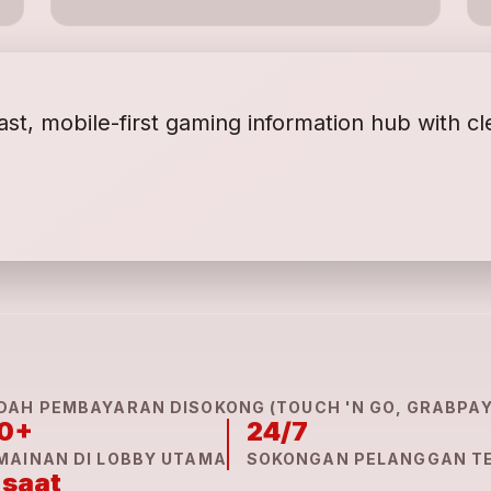
fast, mobile-first gaming information hub with 
DAH PEMBAYARAN DISOKONG (TOUCH 'N GO, GRABPAY,
0+
24/7
MAINAN DI LOBBY UTAMA
SOKONGAN PELANGGAN T
 saat