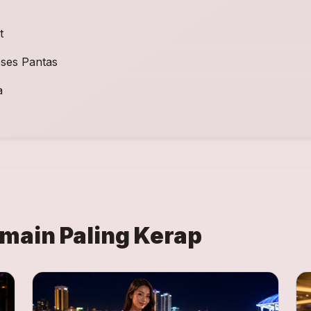
t
ses Pantas
a
main Paling Kerap